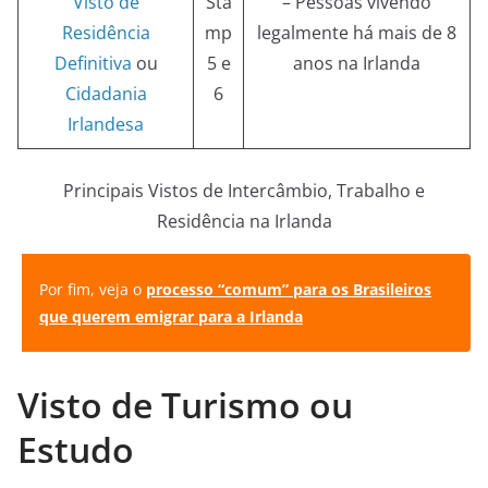
Visto de
Sta
– Pessoas vivendo
Residência
mp
legalmente há mais de 8
Definitiva
ou
5 e
anos na Irlanda
Cidadania
6
Irlandesa
Principais Vistos de Intercâmbio, Trabalho e
Residência na Irlanda
Por fim, veja o
processo “comum” para os Brasileiros
que querem emigrar para a Irlanda
Visto de Turismo ou
Estudo